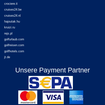
crociere.it
cruises24.be
cruises24.nl
hajoutak.hu
kruizi.ru
rejs.pl
golfurlaub.com
golfreisen.com
golfhotels.com
jt.de
Unsere Payment Partner