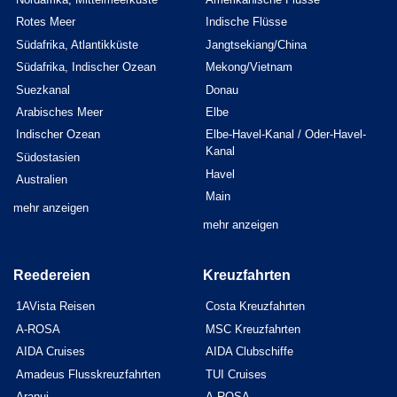
Rotes Meer
Indische Flüsse
Südafrika, Atlantikküste
Jangtsekiang/China
Südafrika, Indischer Ozean
Mekong/Vietnam
Suezkanal
Donau
Arabisches Meer
Elbe
Indischer Ozean
Elbe-Havel-Kanal / Oder-Havel-
Kanal
Südostasien
Havel
Australien
Main
mehr anzeigen
mehr anzeigen
Reedereien
Kreuzfahrten
1AVista Reisen
Costa Kreuzfahrten
A-ROSA
MSC Kreuzfahrten
AIDA Cruises
AIDA Clubschiffe
Amadeus Flusskreuzfahrten
TUI Cruises
Aranui
A-ROSA