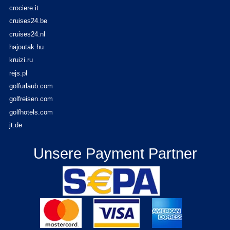
crociere.it
cruises24.be
cruises24.nl
hajoutak.hu
kruizi.ru
rejs.pl
golfurlaub.com
golfreisen.com
golfhotels.com
jt.de
Unsere Payment Partner