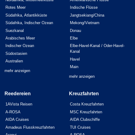
Rotes Meer
Indische Flüsse
Südafrika, Atlantikküste
Jangtsekiang/China
Südafrika, Indischer Ozean
Mekong/Vietnam
Suezkanal
Donau
Arabisches Meer
Elbe
Indischer Ozean
Elbe-Havel-Kanal / Oder-Havel-
Kanal
Südostasien
Havel
Australien
Main
mehr anzeigen
mehr anzeigen
Reedereien
Kreuzfahrten
1AVista Reisen
Costa Kreuzfahrten
A-ROSA
MSC Kreuzfahrten
AIDA Cruises
AIDA Clubschiffe
Amadeus Flusskreuzfahrten
TUI Cruises
Aranui
A-ROSA