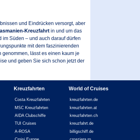
ebnissen und Eindrücken versorgt, aber
asmanien-Kreuzfahrt
in und um das
nd im Süden – und auch darauf dürfen
rungspunkte mit dem faszinierenden
en genommen, lässt es einen kaum je
se und geben Sie sich schon jetzt der
Kreuzfahrten
World of Cruises
Costa Kreuzfahrten
kreuzfahrten.de
MSC Kreuzfahrten
kreuzfahrten.at
AIDA Clubschiffe
kreuzfahrten.ch
TUI Cruises
kreuzfahrt.de
A-ROSA
billigschiff.de
Croisi Europe
croaziera.ro