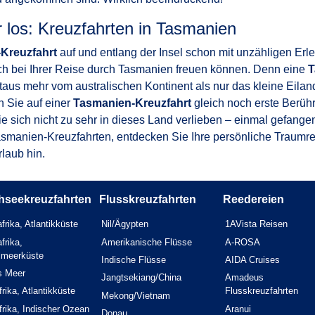
 los: Kreuzfahrten in Tasmanien
Kreuzfahrt
auf und entlang der Insel schon mit unzähligen Erl
 sich bei Ihrer Reise durch Tasmanien freuen können. Denn eine
T
itaus mehr vom australischen Kontinent als nur das kleine Eila
n Sie auf einer
Tasmanien-Kreuzfahrt
gleich noch erste Berüh
ie sich nicht zu sehr in dieses Land verlieben – einmal gefang
smanien-Kreuzfahrten, entdecken Sie Ihre persönliche Traumrei
laub hin.
hseekreuzfahrten
Flusskreuzfahrten
Reedereien
frika, Atlantikküste
Nil/Ägypten
1AVista Reisen
frika,
Amerikanische Flüsse
A-ROSA
elmeerküste
Indische Flüsse
AIDA Cruises
s Meer
Jangtsekiang/China
Amadeus
rika, Atlantikküste
Flusskreuzfahrten
Mekong/Vietnam
rika, Indischer Ozean
Aranui
Donau