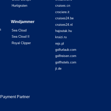
Hurtigruten
cruises.cn
crociere.it
cruises24.be
Windjammer
cruises24.nl
s
Sea Cloud
hajoutak.hu
Sea Cloud II
kruizi.ru
Royal Clipper
rejs.pl
golfurlaub.com
golfreisen.com
golfhotels.com
jt.de