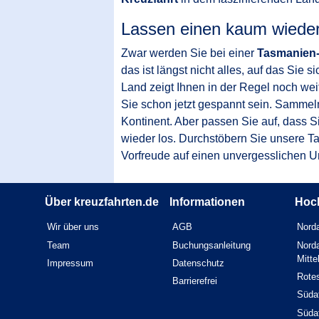
Lassen einen kaum wieder
Zwar werden Sie bei einer
Tasmanien-
das ist längst nicht alles, auf das Sie
Land
zeigt Ihnen in der Regel noch we
Sie schon jetzt gespannt sein. Sammel
Kontinent. Aber passen Sie auf, dass S
wieder los. Durchstöbern Sie unsere Ta
Vorfreude auf einen unvergesslichen Ur
Über kreuzfahrten.de
Informationen
Hoc
Wir über uns
AGB
Norda
Team
Buchungsanleitung
Norda
Mitt
Impressum
Datenschutz
Rote
Barrierefrei
Südaf
Südaf